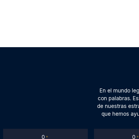
En el mundo leg
con palabras. Es
de nuestras estr
que hemos ayud
0
+
0