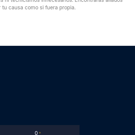
 tu causa como si fuera propia.
0
+