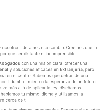
 nosotros lideramos ese cambio. Creemos que la
 por qué ser distante ni incomprensible.
n Abogados
con una misión clara: ofrecer una
enal
y soluciones eficaces en
Extranjería
, pero
ona en el centro. Sabemos que detrás de una
incertidumbre, miedo o la esperanza de un futuro
r va más allá de aplicar la ley: diseñamos
 hablamos tu mismo idioma y utilizamos la
e cerca de ti.
s ni tecnicismos innecesarios. Encontrarás aliados