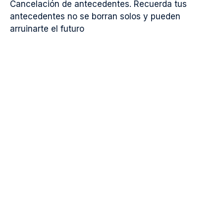
Cancelación de antecedentes. Recuerda tus
antecedentes no se borran solos y pueden
arruinarte el futuro
¿Tienes Dudas Sobre
Qué Servicio
Necesitas?
A veces los procedimientos legales se juntan
(unos antecedentes penales o policiales puede
incidir directamente en tu situación de
extranjería). Analizamos tu caso de forma integral
y diseñamos una estrategia coordinada para