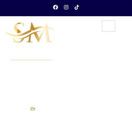
Arraigo Para La Formación:
Requisitos Clave Y Por Qué Debes
Solicitarlo Antes De Septiembre
Blog
,
Noticias y artículos