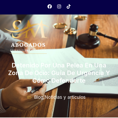
Detenido Por Una Pelea En Una
Zona De Ocio: Guía De Urgencia Y
Cómo Defenderte
Blog
,
Noticias y artículos