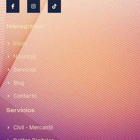
Navegación
Inicio
Nosotros
Servicios
Blog
Contacto
Servicios
Civil - Mercantil