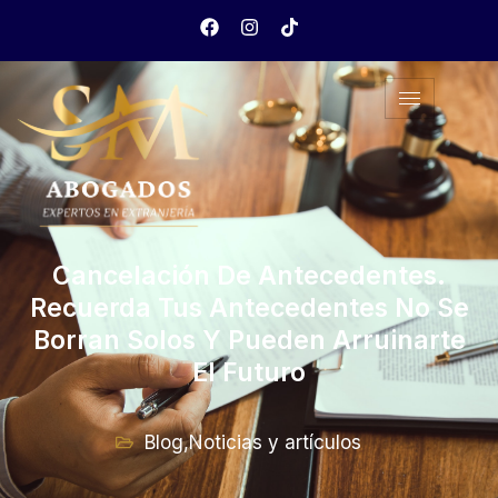
Cancelación De Antecedentes.
Recuerda Tus Antecedentes No Se
Borran Solos Y Pueden Arruinarte
El Futuro
Blog
,
Noticias y artículos